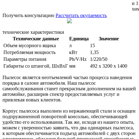
и 1
хи
Получить консультацию
Рассчитать окупаемость
технические характеристики
Технические данные
Единица
Значение
Объем мусорного ящика
л
15
Потребляемая мощность
кВт
1,35
Параметры питания
Ph/V/Hz
1/220/50
Габариты со штангой, ШxВxГ
мм
492 х 3200 х 1400
Пылесос является неотъемлемой частью процесса наведения
порядка в салоне автомобиля. Наш пылесос
самообслуживания станет прекрасным дополнением на вашей
автомойке, расширив спектр предоставляемых услуг и
привлекая новых клиентов.
Корпус пылесоса выполнен из нержавеющей стали и оснащен
подпружиненной поворотной консолью, обеспечивающей
удобство его использования. Так же, исходя из нашего опыта,
можем с уверенностью заявить, что два одинарных пылесоса,
к которым обеспечивается подъезд автомобилей с двух сторон
одновременно, обладают большей пропускной способностью,