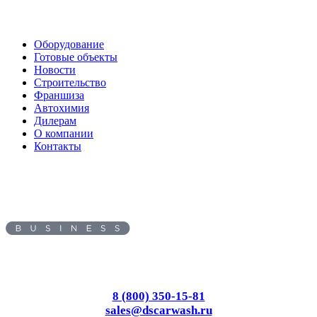
Оборудование
Готовые объекты
Новости
Строительство
Франшиза
Автохимия
Дилерам
О компании
Контакты
Адрес:
450095
, г.
Уфа
,
ул.
Майкопская, д. 59
Пн-Вс: с 8.00 до 17.00
8 (800) 350-15-81
sales@dscarwash.ru