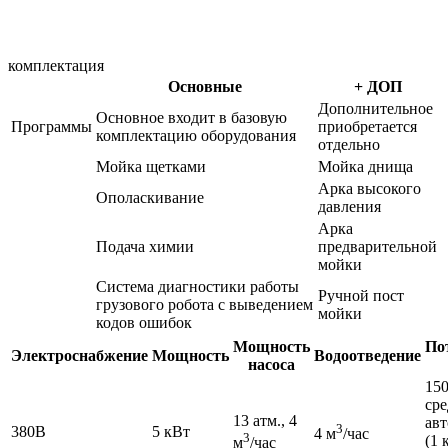
комплектация
Основные
+ ДОП
Дополнительное
Основное входит в базовую
Программы
приобретается
комплектацию оборудования
отдельно
Мойка щетками
Мойка днища
Арка высокого
Ополаскивание
давления
Арка
Подача химии
предварительной
мойки
Система диагностики работы
Ручной пост
грузового робота с выведением
мойки
кодов ошибок
Мощность
По
Электроснабжение
Мощность
Водоотведение
насоса
150
сре
13 атм., 4
авт
3
380В
5 кВт
4 м
/час
3
(1 
м
/час