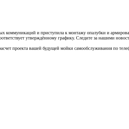
ных коммуникаций и приступила к монтажу опалубки и армиро
оответствует утверждённому графику. Следите за нашими новост
 расчет проекта вашей будущей мойки самообслуживания по телефо